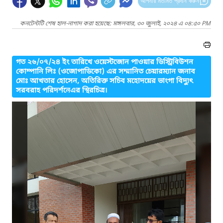
আপনার মতামত প্রদান করুন
কনটেন্টটি শেষ হাল-নাগাদ করা হয়েছে: মঙ্গলবার, ৩০ জুলাই, ২০২৪ এ ০৪:৫০ PM
গত ২৬/০৭/২৪ ইং তারিখে ওয়েস্টজোন পাওয়ার ডিস্ট্রিবিউশন
কোম্পানি লিঃ (ওজোপাডিকো) এর সম্মানিত চেয়ারম্যান জনাব
মোঃ আখতার হোসেন, অতিরিক্ত সচিব মহোদয়ের ভাংগা বিদ্যুৎ
সরবরাহ পরিদর্শনেএর স্থিরচিত্র।