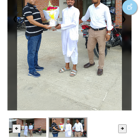
❮
❯
🡸
🡺