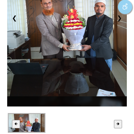
❮
❯
🡸
🡺