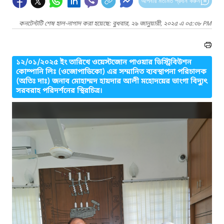
আপনার মতামত প্রদান করুন
কনটেন্টটি শেষ হাল-নাগাদ করা হয়েছে: বুধবার, ২৯ জানুয়ারী, ২০২৫ এ ০৫:৩৮ PM
১২/০১/২০২৫ ইং তারিখে ওয়েস্টজোন পাওয়ার ডিস্ট্রিবিউশন
কোম্পানি লিঃ (ওজোপাডিকো) এর সম্মানিত ব্যবস্থাপনা পরিচালক
(অতিঃ দাঃ) জনাব মোহাম্মদ হায়দার আলী মহোদয়ের ভাংগা বিদ্যুৎ
সরবরাহ পরিদর্শনের স্থিরচিত্র।