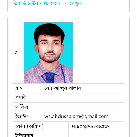
ভিকার্ড ডাউনলোড করুন
•
দেখুন
৩
নাম
মোঃ আব্দুস সালাম
পদবি
অফিস
ইমেইল
wz.abdussalam
@gmail.com
ফোন (অফিস)
+৮৮০২৪৭৮৮০৫৫৬৭
ইন্টারকম