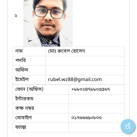
২
নাম
মোঃ রুবেল হোসেন
পদবি
অফিস
ইমেইল
rubel.wz88
@gmail.com
ফোন (অফিস)
+৮৮০২৪৭৮৮০৫৫৬৭
ইন্টারকম
কক্ষ নম্বর
মোবাইল
০১৭৬৬৬৯০৮০৩
ফ্যাক্স