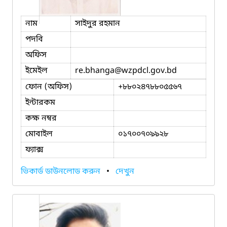
নাম
সাইদুর রহমান
পদবি
অফিস
ইমেইল
re.bhanga
@wzpdcl.gov.bd
ফোন (অফিস)
+৮৮০২৪৭৮৮০৫৫৬৭
ইন্টারকম
কক্ষ নম্বর
মোবাইল
০১৭০০৭০৯৯২৮
ফ্যাক্স
ভিকার্ড ডাউনলোড করুন
•
দেখুন