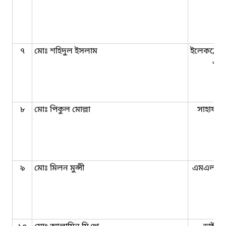
৭
মোঃ শহিদুল ইসলাম
ইলেকট্রেশ
এ
৮
মোঃ পিকুল মোল্লা
সাহায্যক
৯
মোঃ মিলন মুন্সী
এমএলএ