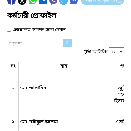
আপনার মতামত প্রদান করুন
কর্মচারী প্রোফাইল
এডভান্সড অপশনগুলো দেখান
পৃষ্ঠা আইটেম
নং
নাম
পদবি
১
মোঃ আলামিন
জুনিয়
সহকার
হিসাবরক
২
মোঃ শরীফুল ইসলাম
এসবিএ